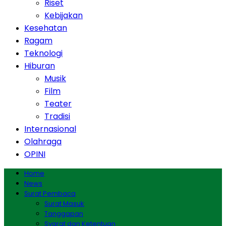
Riset
Kebijakan
Kesehatan
Ragam
Teknologi
Hiburan
Musik
Film
Teater
Tradisi
Internasional
Olahraga
OPINI
Home
News
Surat Pembaca
Surat Masuk
Tanggapan
Syarat dan Ketentuan