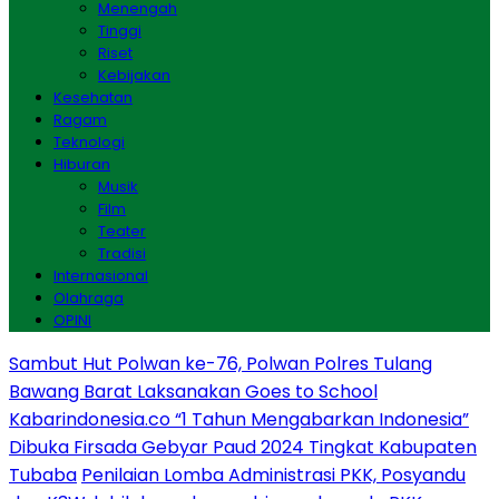
Menengah
Tinggi
Riset
Kebijakan
Kesehatan
Ragam
Teknologi
Hiburan
Musik
Film
Teater
Tradisi
Internasional
Olahraga
OPINI
Sambut Hut Polwan ke-76, Polwan Polres Tulang
Bawang Barat Laksanakan Goes to School
Kabarindonesia.co “1 Tahun Mengabarkan Indonesia”
Dibuka Firsada Gebyar Paud 2024 Tingkat Kabupaten
Tubaba
Penilaian Lomba Administrasi PKK, Posyandu