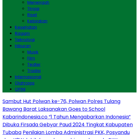
Menengah
Tinggi
Riset
Kebijakan
Kesehatan
Ragam
Teknologi
Hiburan
Musik
Film
Teater
Tradisi
Internasional
Olahraga
OPINI
Sambut Hut Polwan ke-76, Polwan Polres Tulang
Bawang Barat Laksanakan Goes to School
Kabarindonesia.co “1 Tahun Mengabarkan Indonesia”
Dibuka Firsada Gebyar Paud 2024 Tingkat Kabupaten
Tubaba
Penilaian Lomba Administrasi PKK, Posyandu