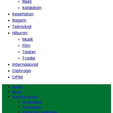
Riset
Kebijakan
Kesehatan
Ragam
Teknologi
Hiburan
Musik
Film
Teater
Tradisi
Internasional
Olahraga
OPINI
Home
News
Surat Pembaca
Surat Masuk
Tanggapan
Syarat dan Ketentuan