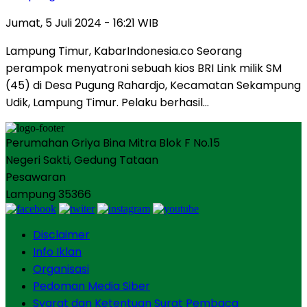
Jumat, 5 Juli 2024 - 16:21 WIB
Lampung Timur, KabarIndonesia.co Seorang
perampok menyatroni sebuah kios BRI Link milik SM
(45) di Desa Pugung Rahardjo, Kecamatan Sekampung
Udik, Lampung Timur. Pelaku berhasil…
Perumahan Griya Bina Mitra Blok F No.15
Negeri Sakti, Gedung Tataan
Pesawaran
Lampung 35366
Disclaimer
Info Iklan
Organisasi
Pedoman Media Siber
Syarat dan Ketentuan Surat Pembaca