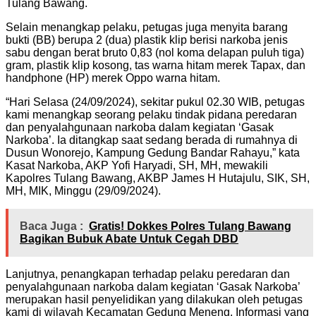
Tulang Bawang.
Selain menangkap pelaku, petugas juga menyita barang
bukti (BB) berupa 2 (dua) plastik klip berisi narkoba jenis
sabu dengan berat bruto 0,83 (nol koma delapan puluh tiga)
gram, plastik klip kosong, tas warna hitam merek Tapax, dan
handphone (HP) merek Oppo warna hitam.
“Hari Selasa (24/09/2024), sekitar pukul 02.30 WIB, petugas
kami menangkap seorang pelaku tindak pidana peredaran
dan penyalahgunaan narkoba dalam kegiatan ‘Gasak
Narkoba’. Ia ditangkap saat sedang berada di rumahnya di
Dusun Wonorejo, Kampung Gedung Bandar Rahayu,” kata
Kasat Narkoba, AKP Yofi Haryadi, SH, MH, mewakili
Kapolres Tulang Bawang, AKBP James H Hutajulu, SIK, SH,
MH, MIK, Minggu (29/09/2024).
Baca Juga :
Gratis! Dokkes Polres Tulang Bawang
Bagikan Bubuk Abate Untuk Cegah DBD
Lanjutnya, penangkapan terhadap pelaku peredaran dan
penyalahgunaan narkoba dalam kegiatan ‘Gasak Narkoba’
merupakan hasil penyelidikan yang dilakukan oleh petugas
kami di wilayah Kecamatan Gedung Meneng. Informasi yang