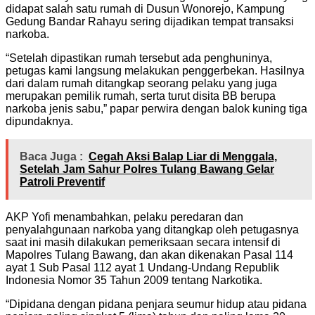
didapat salah satu rumah di Dusun Wonorejo, Kampung
Gedung Bandar Rahayu sering dijadikan tempat transaksi
narkoba.
“Setelah dipastikan rumah tersebut ada penghuninya,
petugas kami langsung melakukan penggerbekan. Hasilnya
dari dalam rumah ditangkap seorang pelaku yang juga
merupakan pemilik rumah, serta turut disita BB berupa
narkoba jenis sabu,” papar perwira dengan balok kuning tiga
dipundaknya.
Baca Juga :
Cegah Aksi Balap Liar di Menggala,
Setelah Jam Sahur Polres Tulang Bawang Gelar
Patroli Preventif
AKP Yofi menambahkan, pelaku peredaran dan
penyalahgunaan narkoba yang ditangkap oleh petugasnya
saat ini masih dilakukan pemeriksaan secara intensif di
Mapolres Tulang Bawang, dan akan dikenakan Pasal 114
ayat 1 Sub Pasal 112 ayat 1 Undang-Undang Republik
Indonesia Nomor 35 Tahun 2009 tentang Narkotika.
“Dipidana dengan pidana penjara seumur hidup atau pidana