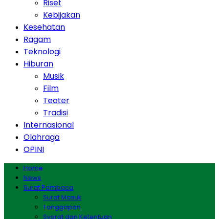
Riset
Kebijakan
Kesehatan
Ragam
Teknologi
Hiburan
Musik
Film
Teater
Tradisi
Internasional
Olahraga
OPINI
Home
News
Surat Pembaca
Surat Masuk
Tanggapan
Syarat dan Ketentuan