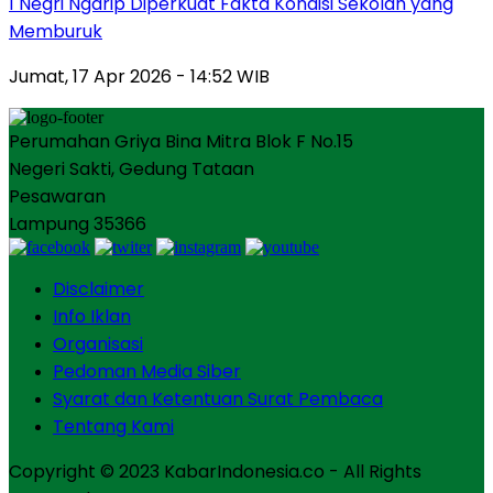
1 Negri Ngarip Diperkuat Fakta Kondisi Sekolah yang
Memburuk
Jumat, 17 Apr 2026 - 14:52 WIB
Perumahan Griya Bina Mitra Blok F No.15
Negeri Sakti, Gedung Tataan
Pesawaran
Lampung 35366
Disclaimer
Info Iklan
Organisasi
Pedoman Media Siber
Syarat dan Ketentuan Surat Pembaca
Tentang Kami
Copyright © 2023 KabarIndonesia.co - All Rights