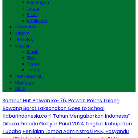
Menengah
Tinggi
Riset
Kebijakan
Kesehatan
Ragam
Teknologi
Hiburan
Musik
Film
Teater
Tradisi
Internasional
Olahraga
OPINI
Sambut Hut Polwan ke-76, Polwan Polres Tulang
Bawang Barat Laksanakan Goes to School
Kabarindonesia.co “1 Tahun Mengabarkan Indonesia”
Dibuka Firsada Gebyar Paud 2024 Tingkat Kabupaten
Tubaba
Penilaian Lomba Administrasi PKK, Posyandu