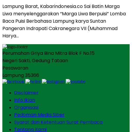
Lampung Barat, Kabarindonesia.co Sai Batin Marga
Liwa menyelenggarakan “Marga Liwa Berpuisi” Lomba
Baca Puisi Berbahasa Lampung karya Suntan
Pangeran Indrapati Cakranegara VII (Muhammad
Harya…
Perumahan Griya Bina Mitra Blok F No.15
Negeri Sakti, Gedung Tataan
Pesawaran
Lampung 35366
Disclaimer
Info Iklan
Organisasi
Pedoman Media Siber
Syarat dan Ketentuan Surat Pembaca
Tentang Kami