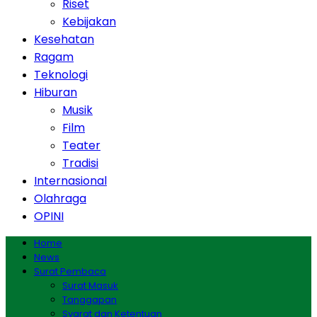
Riset
Kebijakan
Kesehatan
Ragam
Teknologi
Hiburan
Musik
Film
Teater
Tradisi
Internasional
Olahraga
OPINI
Home
News
Surat Pembaca
Surat Masuk
Tanggapan
Syarat dan Ketentuan