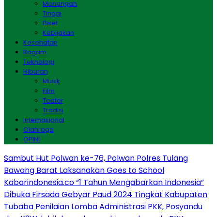
Menengah
Tinggi
Riset
Kebijakan
Kesehatan
Ragam
Teknologi
Hiburan
Musik
Film
Teater
Tradisi
Internasional
Olahraga
OPINI
Sambut Hut Polwan ke-76, Polwan Polres Tulang
Bawang Barat Laksanakan Goes to School
Kabarindonesia.co “1 Tahun Mengabarkan Indonesia”
Dibuka Firsada Gebyar Paud 2024 Tingkat Kabupaten
Tubaba
Penilaian Lomba Administrasi PKK, Posyandu