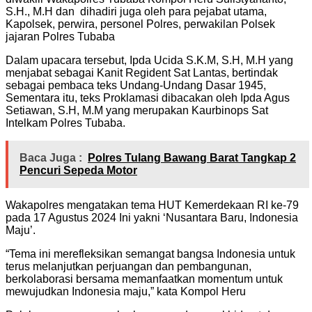
S.H., M.H dan dihadiri juga oleh para pejabat utama,
Kapolsek, perwira, personel Polres, perwakilan Polsek
jajaran Polres Tubaba
Dalam upacara tersebut, Ipda Ucida S.K.M, S.H, M.H yang
menjabat sebagai Kanit Regident Sat Lantas, bertindak
sebagai pembaca teks Undang-Undang Dasar 1945,
Sementara itu, teks Proklamasi dibacakan oleh Ipda Agus
Setiawan, S.H, M.M yang merupakan Kaurbinops Sat
Intelkam Polres Tubaba.
Baca Juga :
Polres Tulang Bawang Barat Tangkap 2
Pencuri Sepeda Motor
Wakapolres mengatakan tema HUT Kemerdekaan RI ke-79
pada 17 Agustus 2024 Ini yakni ‘Nusantara Baru, Indonesia
Maju’.
“Tema ini merefleksikan semangat bangsa Indonesia untuk
terus melanjutkan perjuangan dan pembangunan,
berkolaborasi bersama memanfaatkan momentum untuk
mewujudkan Indonesia maju,” kata Kompol Heru