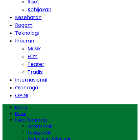
Riset
Kebijakan
Kesehatan
Ragam
Teknologi
Hiburan
Musik
Film
Teater
Tradisi
Internasional
Olahraga
OPINI
Home
News
Surat Pembaca
Surat Masuk
Tanggapan
Syarat dan Ketentuan