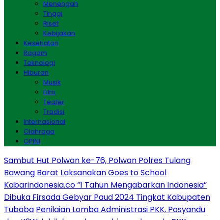
Menengah
Tinggi
Riset
Kebijakan
Kesehatan
Ragam
Teknologi
Hiburan
Musik
Film
Teater
Tradisi
Internasional
Olahraga
OPINI
Sambut Hut Polwan ke-76, Polwan Polres Tulang
Bawang Barat Laksanakan Goes to School
Kabarindonesia.co “1 Tahun Mengabarkan Indonesia”
Dibuka Firsada Gebyar Paud 2024 Tingkat Kabupaten
Tubaba
Penilaian Lomba Administrasi PKK, Posyandu