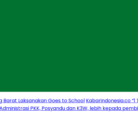
g Barat Laksanakan Goes to School
Kabarindonesia.co “1
 Administrasi PKK, Posyandu dan K3W, lebih kepada pem