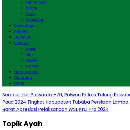
Menengah
Tinggi
Riset
Kebijakan
Kesehatan
Ragam
Teknologi
Hiburan
Musik
Film
Teater
Tradisi
Internasional
Olahraga
OPINI
Sambut Hut Polwan ke-76, Polwan Polres Tulang Bawan
Paud 2024 Tingkat Kabupaten Tubaba
Penilaian Lomba
Barat Apresiasi Pelaksanaan WSL Krui Pro 2024
Topik
Ayah