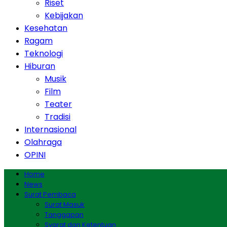
Riset
Kebijakan
Kesehatan
Ragam
Teknologi
Hiburan
Musik
Film
Teater
Tradisi
Internasional
Olahraga
OPINI
Home
News
Surat Pembaca
Surat Masuk
Tanggapan
Syarat dan Ketentuan