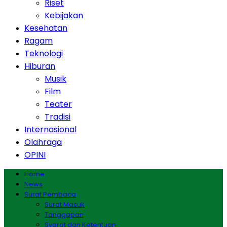
Riset
Kebijakan
Kesehatan
Ragam
Teknologi
Hiburan
Musik
Film
Teater
Tradisi
Internasional
Olahraga
OPINI
Home
News
Surat Pembaca
Surat Masuk
Tanggapan
Syarat dan Ketentuan