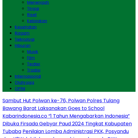
Menengah
Tinggi
Riset
Kebijakan
Kesehatan
Ragam
Teknologi
Hiburan
Musik
Film
Teater
Tradisi
Internasional
Olahraga
OPINI
Sambut Hut Polwan ke-76, Polwan Polres Tulang
Bawang Barat Laksanakan Goes to School
Kabarindonesia.co “1 Tahun Mengabarkan Indonesia”
Dibuka Firsada Gebyar Paud 2024 Tingkat Kabupaten
Tubaba
Penilaian Lomba Administrasi PKK, Posyandu