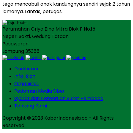
tega mencabuli anak kandungnya sendiri sejak 2 tahun
lamanya. Lantas, petugas…
Perumahan Griya Bina Mitra Blok F No.15
Negeri Sakti, Gedung Tataan
Pesawaran
Lampung 35366
Disclaimer
Info Iklan
Organisasi
Pedoman Media Siber
Syarat dan Ketentuan Surat Pembaca
Tentang Kami
Copyright © 2023 KabarIndonesia.co - All Rights
Reserved