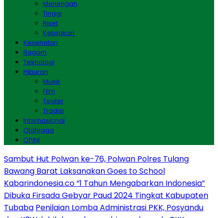
Menengah
Tinggi
Riset
Kebijakan
Kesehatan
Ragam
Teknologi
Hiburan
Musik
Film
Teater
Tradisi
Internasional
Olahraga
OPINI
Sambut Hut Polwan ke-76, Polwan Polres Tulang
Bawang Barat Laksanakan Goes to School
Kabarindonesia.co “1 Tahun Mengabarkan Indonesia”
Dibuka Firsada Gebyar Paud 2024 Tingkat Kabupaten
Tubaba
Penilaian Lomba Administrasi PKK, Posyandu