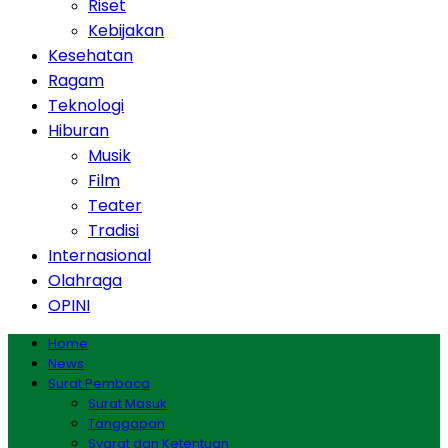
Riset
Kebijakan
Kesehatan
Ragam
Teknologi
Hiburan
Musik
Film
Teater
Tradisi
Internasional
Olahraga
OPINI
Home
News
Surat Pembaca
Surat Masuk
Tanggapan
Syarat dan Ketentuan