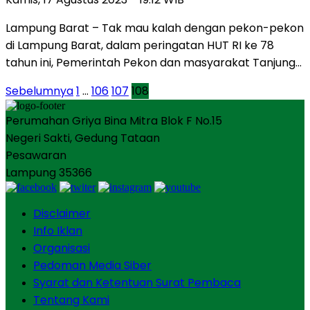
Lampung Barat – Tak mau kalah dengan pekon-pekon
di Lampung Barat, dalam peringatan HUT RI ke 78
tahun ini, Pemerintah Pekon dan masyarakat Tanjung…
Paginasi
Sebelumnya
1
…
106
107
108
pos
Perumahan Griya Bina Mitra Blok F No.15
Negeri Sakti, Gedung Tataan
Pesawaran
Lampung 35366
Disclaimer
Info Iklan
Organisasi
Pedoman Media Siber
Syarat dan Ketentuan Surat Pembaca
Tentang Kami