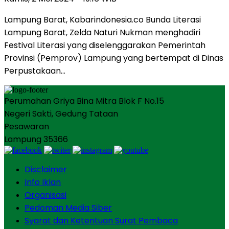
Lampung Barat, Kabarindonesia.co Bunda Literasi
Lampung Barat, Zelda Naturi Nukman menghadiri
Festival Literasi yang diselenggarakan Pemerintah
Provinsi (Pemprov) Lampung yang bertempat di Dinas
Perpustakaan…
Perumahan Griya Bina Mitra Blok F No.15
Negeri Sakti, Gedung Tataan
Pesawaran
Lampung 35366
Disclaimer
Info Iklan
Organisasi
Pedoman Media Siber
Syarat dan Ketentuan Surat Pembaca