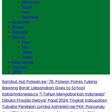
Menengah
Tinggi
Riset
Kebijakan
Kesehatan
Ragam
Teknologi
Hiburan
Musik
Film
Teater
Tradisi
Internasional
Olahraga
OPINI
Sambut Hut Polwan ke-76, Polwan Polres Tulang
Bawang Barat Laksanakan Goes to School
Kabarindonesia.co “1 Tahun Mengabarkan Indonesia”
Dibuka Firsada Gebyar Paud 2024 Tingkat Kabupaten
Tubaba
Penilaian Lomba Administrasi PKK, Posyandu