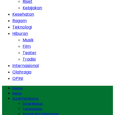
Riset
Kebijakan
Kesehatan
Ragam
Teknologi
Hiburan
Musik
Film
Teater
Tradisi
Internasional
Olahraga
OPINI
Home
News
Surat Pembaca
Surat Masuk
Tanggapan
Syarat dan Ketentuan