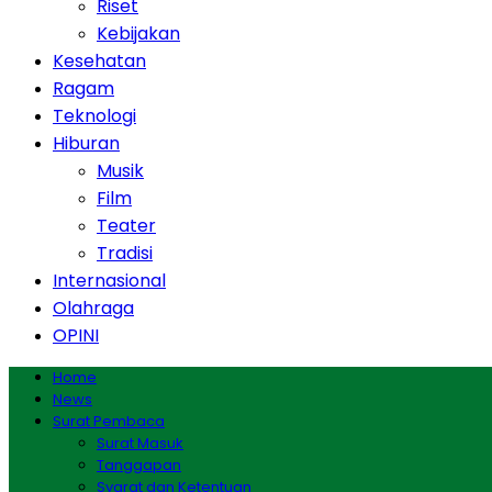
Riset
Kebijakan
Kesehatan
Ragam
Teknologi
Hiburan
Musik
Film
Teater
Tradisi
Internasional
Olahraga
OPINI
Home
News
Surat Pembaca
Surat Masuk
Tanggapan
Syarat dan Ketentuan