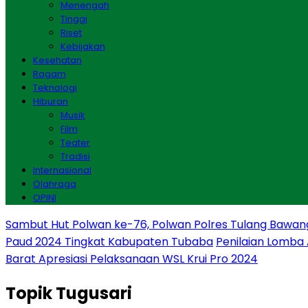
Menengah
Tinggi
Riset
Kebijakan
Kesehatan
Ragam
Teknologi
Hiburan
Musik
Film
Teater
Tradisi
Internasional
Olahraga
OPINI
Sambut Hut Polwan ke-76, Polwan Polres Tulang Bawan
Paud 2024 Tingkat Kabupaten Tubaba
Penilaian Lomba
Barat Apresiasi Pelaksanaan WSL Krui Pro 2024
Topik
Tugusari