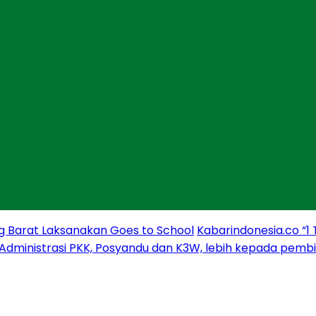
g Barat Laksanakan Goes to School
Kabarindonesia.co “1
 Administrasi PKK, Posyandu dan K3W, lebih kepada pem