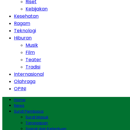
Riset
Kebijakan
Kesehatan
Ragam
Teknologi
Hiburan
Musik
Film
Teater
Tradisi
Internasional
Olahraga
OPINI
Home
News
Surat Pembaca
Surat Masuk
Tanggapan
Syarat dan Ketentuan