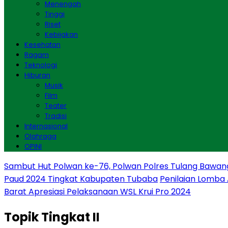
Menengah
Tinggi
Riset
Kebijakan
Kesehatan
Ragam
Teknologi
Hiburan
Musik
Film
Teater
Tradisi
Internasional
Olahraga
OPINI
Sambut Hut Polwan ke-76, Polwan Polres Tulang Bawan
Paud 2024 Tingkat Kabupaten Tubaba
Penilaian Lomba
Barat Apresiasi Pelaksanaan WSL Krui Pro 2024
Topik
Tingkat II