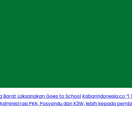
g Barat Laksanakan Goes to School
Kabarindonesia.co “1
 Administrasi PKK, Posyandu dan K3W, lebih kepada pem