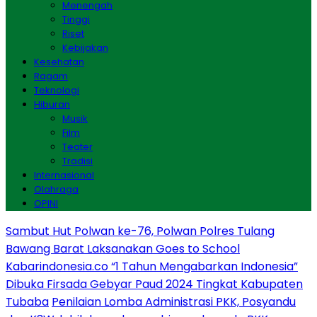
Menengah
Tinggi
Riset
Kebijakan
Kesehatan
Ragam
Teknologi
Hiburan
Musik
Film
Teater
Tradisi
Internasional
Olahraga
OPINI
Sambut Hut Polwan ke-76, Polwan Polres Tulang
Bawang Barat Laksanakan Goes to School
Kabarindonesia.co “1 Tahun Mengabarkan Indonesia”
Dibuka Firsada Gebyar Paud 2024 Tingkat Kabupaten
Tubaba
Penilaian Lomba Administrasi PKK, Posyandu