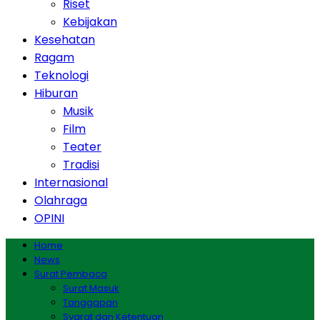
Riset
Kebijakan
Kesehatan
Ragam
Teknologi
Hiburan
Musik
Film
Teater
Tradisi
Internasional
Olahraga
OPINI
Home
News
Surat Pembaca
Surat Masuk
Tanggapan
Syarat dan Ketentuan