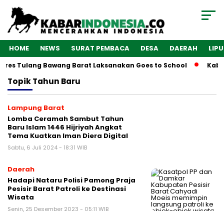
HOME
NEWS
SURAT PEMBACA
DESA
DAERAH
LIP
lres Tulang Bawang Barat Laksanakan Goes to School
Kabar
Topik
Tahun Baru
Lampung Barat
Lomba Ceramah Sambut Tahun
Baru Islam 1446 Hijriyah Angkat
Tema Kuatkan Iman Diera Digital
Sabtu, 6 Juli 2024 - 18:31 WIB
Daerah
Hadapi Nataru Polisi Pamong Praja
Pesisir Barat Patroli ke Destinasi
Wisata
Senin, 25 Desember 2023 - 05:11 WIB