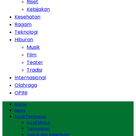
Riset
Kebijakan
Kesehatan
Ragam
Teknologi
Hiburan
Musik
Film
Teater
Tradisi
Internasional
Olahraga
OPINI
Home
News
Surat Pembaca
Surat Masuk
Tanggapan
Syarat dan Ketentuan