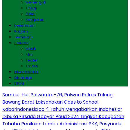
Menengah
Tinggi
Riset
Kebijakan
Kesehatan
Ragam
Teknologi
Hiburan
Musik
Film
Teater
Tradisi
Internasional
Olahraga
OPINI
Sambut Hut Polwan ke-76, Polwan Polres Tulang
Bawang Barat Laksanakan Goes to School
Kabarindonesia.co “1 Tahun Mengabarkan Indonesia”
Dibuka Firsada Gebyar Paud 2024 Tingkat Kabupaten
Tubaba
Penilaian Lomba Administrasi PKK, Posyandu