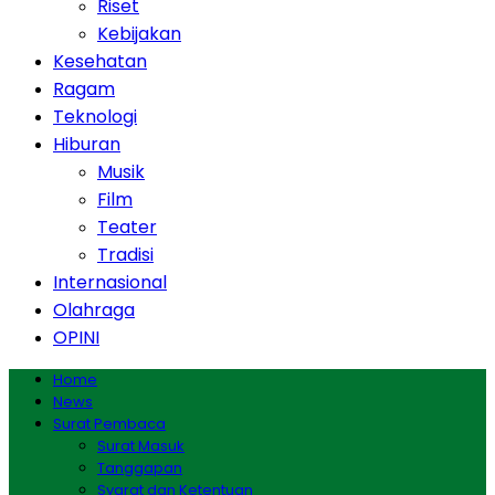
Riset
Kebijakan
Kesehatan
Ragam
Teknologi
Hiburan
Musik
Film
Teater
Tradisi
Internasional
Olahraga
OPINI
Home
News
Surat Pembaca
Surat Masuk
Tanggapan
Syarat dan Ketentuan