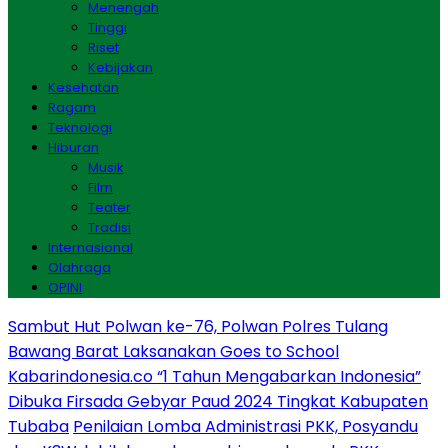
Menengah
Tinggi
Riset
Kebijakan
Kesehatan
Ragam
Teknologi
Hiburan
Musik
Film
Teater
Tradisi
Internasional
Olahraga
OPINI
Sambut Hut Polwan ke-76, Polwan Polres Tulang
Bawang Barat Laksanakan Goes to School
Kabarindonesia.co “1 Tahun Mengabarkan Indonesia”
Dibuka Firsada Gebyar Paud 2024 Tingkat Kabupaten
Tubaba
Penilaian Lomba Administrasi PKK, Posyandu