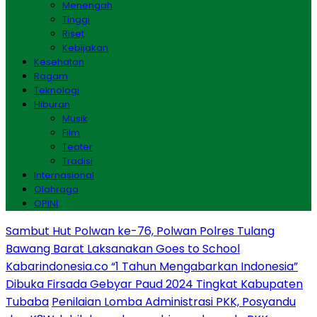
Menengah
Tinggi
Riset
Kebijakan
Kesehatan
Ragam
Teknologi
Hiburan
Musik
Film
Teater
Tradisi
Internasional
Olahraga
OPINI
Sambut Hut Polwan ke-76, Polwan Polres Tulang
Bawang Barat Laksanakan Goes to School
Kabarindonesia.co “1 Tahun Mengabarkan Indonesia”
Dibuka Firsada Gebyar Paud 2024 Tingkat Kabupaten
Tubaba
Penilaian Lomba Administrasi PKK, Posyandu