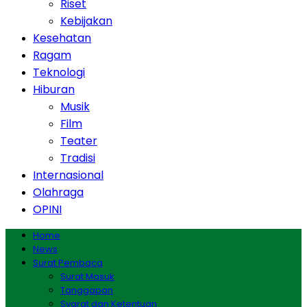
Riset
Kebijakan
Kesehatan
Ragam
Teknologi
Hiburan
Musik
Film
Teater
Tradisi
Internasional
Olahraga
OPINI
Home
News
Surat Pembaca
Surat Masuk
Tanggapan
Syarat dan Ketentuan