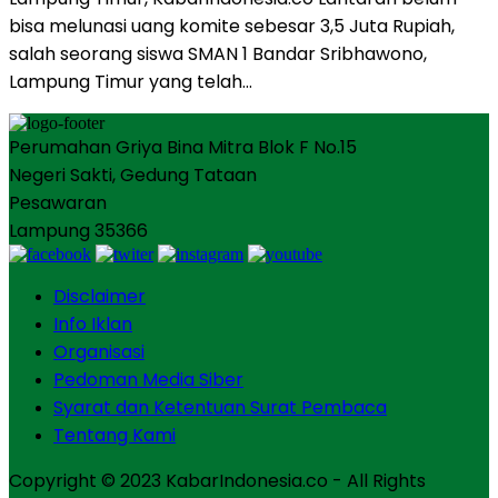
bisa melunasi uang komite sebesar 3,5 Juta Rupiah,
salah seorang siswa SMAN 1 Bandar Sribhawono,
Lampung Timur yang telah…
Perumahan Griya Bina Mitra Blok F No.15
Negeri Sakti, Gedung Tataan
Pesawaran
Lampung 35366
Disclaimer
Info Iklan
Organisasi
Pedoman Media Siber
Syarat dan Ketentuan Surat Pembaca
Tentang Kami
Copyright © 2023 KabarIndonesia.co - All Rights