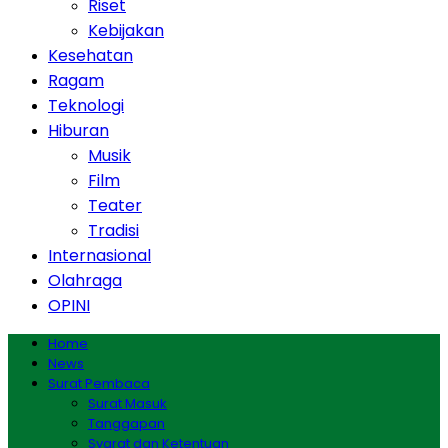
Riset
Kebijakan
Kesehatan
Ragam
Teknologi
Hiburan
Musik
Film
Teater
Tradisi
Internasional
Olahraga
OPINI
Home
News
Surat Pembaca
Surat Masuk
Tanggapan
Syarat dan Ketentuan