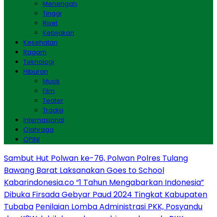
Menengah
Tinggi
Riset
Kebijakan
Kesehatan
Ragam
Teknologi
Hiburan
Musik
Film
Teater
Tradisi
Internasional
Olahraga
OPINI
Sambut Hut Polwan ke-76, Polwan Polres Tulang
Bawang Barat Laksanakan Goes to School
Kabarindonesia.co “1 Tahun Mengabarkan Indonesia”
Dibuka Firsada Gebyar Paud 2024 Tingkat Kabupaten
Tubaba
Penilaian Lomba Administrasi PKK, Posyandu