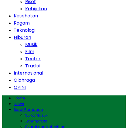
Riset
Kebijakan
Kesehatan
Ragam
Teknologi
Hiburan
Musik
Film
Teater
Tradisi
Internasional
Olahraga
OPINI
Home
News
Surat Pembaca
Surat Masuk
Tanggapan
Syarat dan Ketentuan