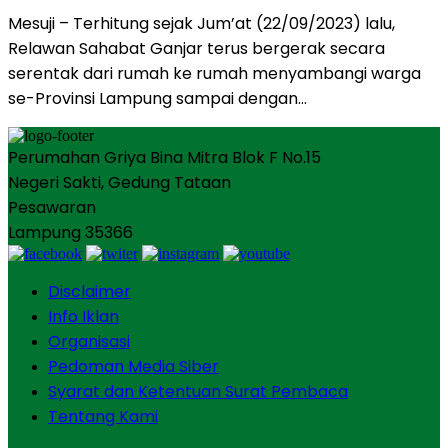
Mesuji – Terhitung sejak Jum’at (22/09/2023) lalu,
Relawan Sahabat Ganjar terus bergerak secara
serentak dari rumah ke rumah menyambangi warga
se-Provinsi Lampung sampai dengan…
Perumahan Griya Bina Mitra Blok F No.15
Negeri Sakti, Gedung Tataan
Pesawaran
Lampung 35366
Disclaimer
Info Iklan
Organisasi
Pedoman Media Siber
Syarat dan Ketentuan Surat Pembaca
Tentang Kami