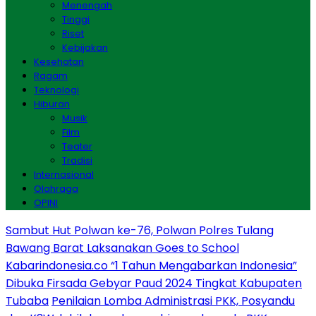
Menengah
Tinggi
Riset
Kebijakan
Kesehatan
Ragam
Teknologi
Hiburan
Musik
Film
Teater
Tradisi
Internasional
Olahraga
OPINI
Sambut Hut Polwan ke-76, Polwan Polres Tulang
Bawang Barat Laksanakan Goes to School
Kabarindonesia.co “1 Tahun Mengabarkan Indonesia”
Dibuka Firsada Gebyar Paud 2024 Tingkat Kabupaten
Tubaba
Penilaian Lomba Administrasi PKK, Posyandu