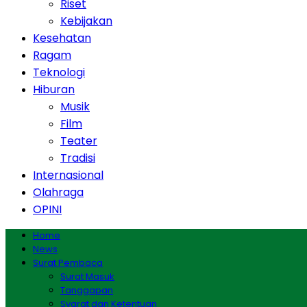
Riset
Kebijakan
Kesehatan
Ragam
Teknologi
Hiburan
Musik
Film
Teater
Tradisi
Internasional
Olahraga
OPINI
Home
News
Surat Pembaca
Surat Masuk
Tanggapan
Syarat dan Ketentuan