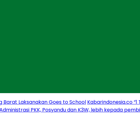
g Barat Laksanakan Goes to School
Kabarindonesia.co “1
 Administrasi PKK, Posyandu dan K3W, lebih kepada pem