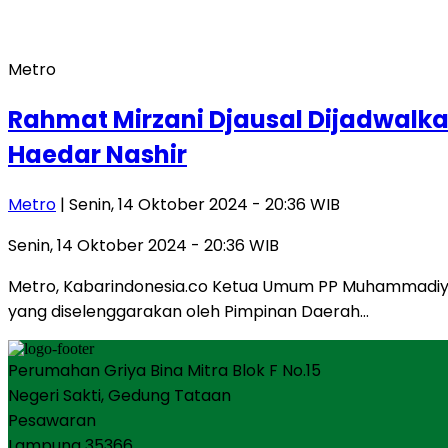
Metro
Rahmat Mirzani Djausal Dijadwalka
Haedar Nashir
Metro
| Senin, 14 Oktober 2024 - 20:36 WIB
Senin, 14 Oktober 2024 - 20:36 WIB
Metro, Kabarindonesia.co Ketua Umum PP Muhammadiyah
yang diselenggarakan oleh Pimpinan Daerah…
Perumahan Griya Bina Mitra Blok F No.15
Negeri Sakti, Gedung Tataan
Pesawaran
Lampung 35366