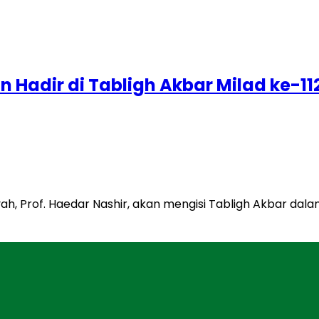
n Hadir di Tabligh Akbar Milad ke
, Prof. Haedar Nashir, akan mengisi Tabligh Akbar da