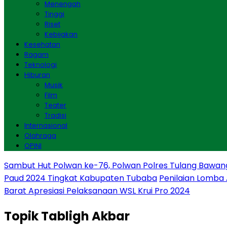
Menengah
Tinggi
Riset
Kebijakan
Kesehatan
Ragam
Teknologi
Hiburan
Musik
Film
Teater
Tradisi
Internasional
Olahraga
OPINI
Sambut Hut Polwan ke-76, Polwan Polres Tulang Bawan
Paud 2024 Tingkat Kabupaten Tubaba
Penilaian Lomba
Barat Apresiasi Pelaksanaan WSL Krui Pro 2024
Topik
Tabligh Akbar