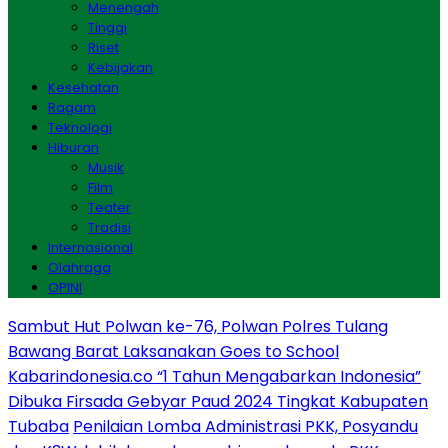
Menengah
Tinggi
Riset
Kebijakan
Kesehatan
Ragam
Teknologi
Hiburan
Musik
Film
Teater
Tradisi
Internasional
Olahraga
OPINI
Sambut Hut Polwan ke-76, Polwan Polres Tulang
Bawang Barat Laksanakan Goes to School
Kabarindonesia.co “1 Tahun Mengabarkan Indonesia”
Dibuka Firsada Gebyar Paud 2024 Tingkat Kabupaten
Tubaba
Penilaian Lomba Administrasi PKK, Posyandu