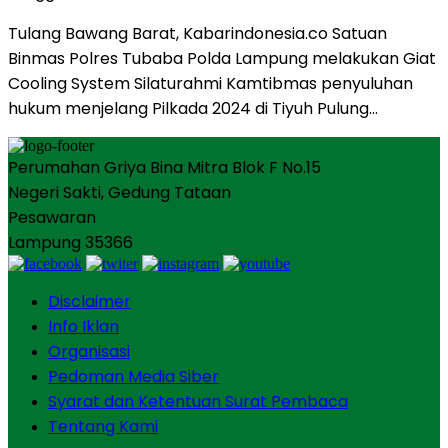
Tulang Bawang Barat, Kabarindonesia.co Satuan
Binmas Polres Tubaba Polda Lampung melakukan Giat
Cooling System Silaturahmi Kamtibmas penyuluhan
hukum menjelang Pilkada 2024 di Tiyuh Pulung…
Perumahan Griya Bina Mitra Blok F No.15
Negeri Sakti, Gedung Tataan
Pesawaran
Lampung 35366
Disclaimer
Info Iklan
Organisasi
Pedoman Media Siber
Syarat dan Ketentuan Surat Pembaca
Tentang Kami