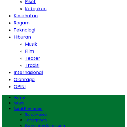
Riset
Kebijakan
Kesehatan
Ragam
Teknologi
Hiburan
Musik
Film
Teater
Tradisi
Internasional
Olahraga
OPINI
Home
News
Surat Pembaca
Surat Masuk
Tanggapan
Syarat dan Ketentuan