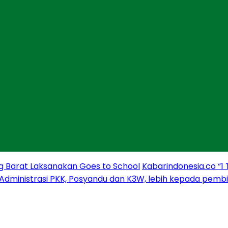
g Barat Laksanakan Goes to School
Kabarindonesia.co “1
 Administrasi PKK, Posyandu dan K3W, lebih kepada pem