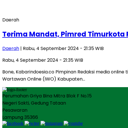
Daerah
Terima Mandat, Pimred Timurkota 
Daerah
| Rabu, 4 September 2024 - 21:35 WIB
Rabu, 4 September 2024 - 21:35 WIB
Bone, Kabarindoesia.co Pimpinan Redaksi media online
Wartawan Online (IWO) Kabupaten…
Perumahan Griya Bina Mitra Blok F No.15
Negeri Sakti, Gedung Tataan
Pesawaran
Lampung 35366