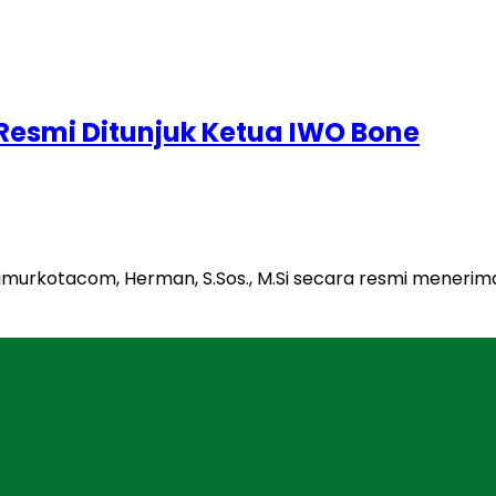
Resmi Ditunjuk Ketua IWO Bone
 timurkotacom, Herman, S.Sos., M.Si secara resmi mener