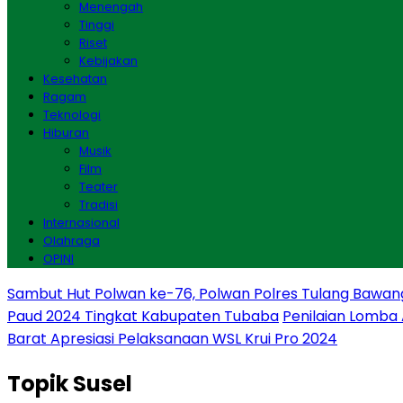
Menengah
Tinggi
Riset
Kebijakan
Kesehatan
Ragam
Teknologi
Hiburan
Musik
Film
Teater
Tradisi
Internasional
Olahraga
OPINI
Sambut Hut Polwan ke-76, Polwan Polres Tulang Bawan
Paud 2024 Tingkat Kabupaten Tubaba
Penilaian Lomba
Barat Apresiasi Pelaksanaan WSL Krui Pro 2024
Topik
Susel