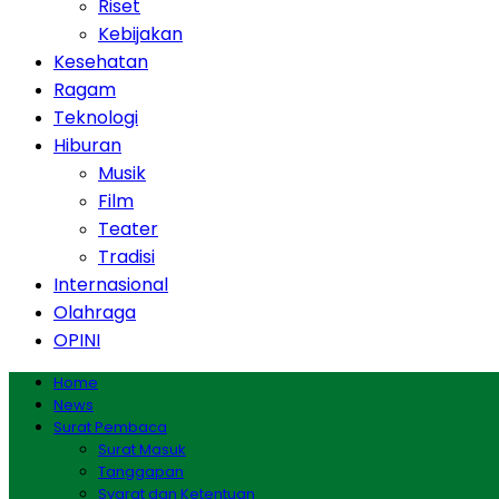
Riset
Kebijakan
Kesehatan
Ragam
Teknologi
Hiburan
Musik
Film
Teater
Tradisi
Internasional
Olahraga
OPINI
Home
News
Surat Pembaca
Surat Masuk
Tanggapan
Syarat dan Ketentuan