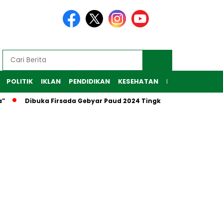
POLITIK
IKLAN
PENDIDIKAN
KESEHATAN
RAGAM
TEKNO
”
Dibuka Firsada Gebyar Paud 2024 Tingkat Kabupaten Tub