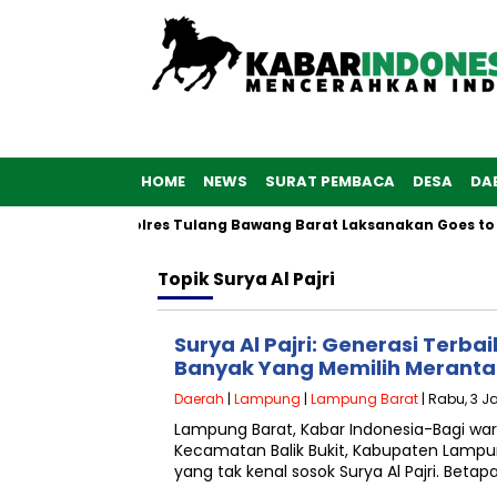
HOME
NEWS
SURAT PEMBACA
DESA
DA
 ke-76, Polwan Polres Tulang Bawang Barat Laksanakan Goes to 
Topik
Surya Al Pajri
Surya Al Pajri: Generasi Terb
Banyak Yang Memilih Meranta
Daerah
|
Lampung
|
Lampung Barat
| Rabu, 3 J
Lampung Barat, Kabar Indonesia-Bagi wa
Kecamatan Balik Bukit, Kabupaten Lampu
yang tak kenal sosok Surya Al Pajri. Betap