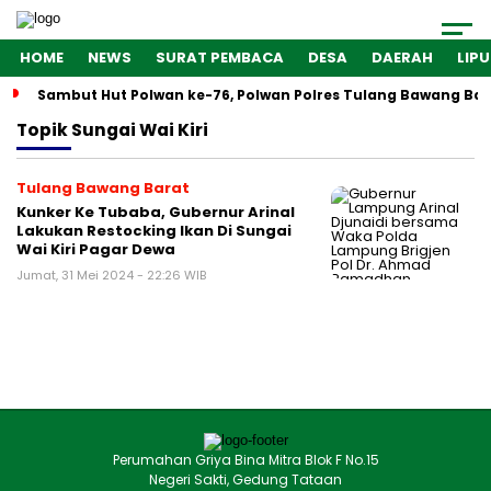
HOME
NEWS
SURAT PEMBACA
DESA
DAERAH
LIP
Sambut Hut Polwan ke-76, Polwan Polres Tulang Bawang Bar
Topik
Sungai Wai Kiri
Tulang Bawang Barat
Kunker Ke Tubaba, Gubernur Arinal
Lakukan Restocking Ikan Di Sungai
Wai Kiri Pagar Dewa
Jumat, 31 Mei 2024 - 22:26 WIB
Perumahan Griya Bina Mitra Blok F No.15
Negeri Sakti, Gedung Tataan