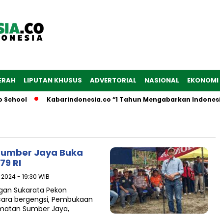
ERAH
LIPUTAN KHUSUS
ADVERTORIAL
NASIONAL
EKONOMI
 School
Kabarindonesia.co “1 Tahun Mengabarkan Indonesia
Sumber Jaya Buka
79 RI
 2024 - 19:30 WIB
gan Sukarata Pekon
acara bergengsi, Pembukaan
matan Sumber Jaya,