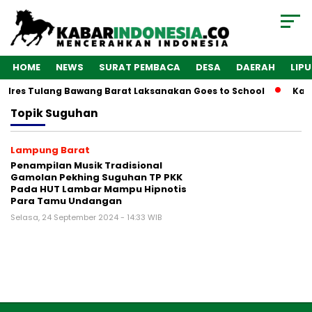
HOME
NEWS
SURAT PEMBACA
DESA
DAERAH
LIP
Polres Tulang Bawang Barat Laksanakan Goes to School
Kaba
Topik
Suguhan
Lampung Barat
Penampilan Musik Tradisional
Gamolan Pekhing Suguhan TP PKK
Pada HUT Lambar Mampu Hipnotis
Para Tamu Undangan
Selasa, 24 September 2024 - 14:33 WIB