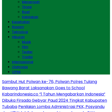
Menengah
Tinggi
Riset
Kebijakan
Kesehatan
Ragam
Teknologi
Hiburan
Musik
Film
Teater
Tradisi
Internasional
Olahraga
OPINI
Sambut Hut Polwan ke-76, Polwan Polres Tulang
Bawang Barat Laksanakan Goes to School
Kabarindonesia.co “1 Tahun Mengabarkan Indonesia”
Dibuka Firsada Gebyar Paud 2024 Tingkat Kabupaten
Tubaba
Penilaian Lomba Administrasi PKK, Posyandu