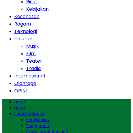
Riset
Kebijakan
Kesehatan
Ragam
Teknologi
Hiburan
Musik
Film
Teater
Tradisi
Internasional
Olahraga
OPINI
Home
News
Surat Pembaca
Surat Masuk
Tanggapan
Syarat dan Ketentuan