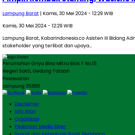
Lampung Barat
| Kamis, 30 Mei 2024 - 12:29 WIB
Kamis, 30 Mei 2024 - 12:29 WIB
Lampung Barat, Kabarindonesia.co Asisten III Bidang 
stakeholder yang terlibat dan upaya…
Perumahan Griya Bina Mitra Blok F No.15
Negeri Sakti, Gedung Tataan
Pesawaran
Lampung 35366
Disclaimer
Info Iklan
Organisasi
Pedoman Media Siber
Syarat dan Ketentuan Surat Pembaca