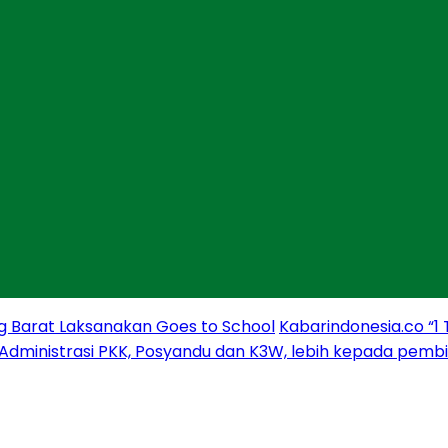
g Barat Laksanakan Goes to School
Kabarindonesia.co “1
 Administrasi PKK, Posyandu dan K3W, lebih kepada pem