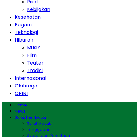
Riset
Kebijakan
Kesehatan
Ragam
Teknologi
Hiburan
Musik
Film
Teater
Tradisi
Internasional
Olahraga
OPINI
Home
News
Surat Pembaca
Surat Masuk
Tanggapan
Syarat dan Ketentuan