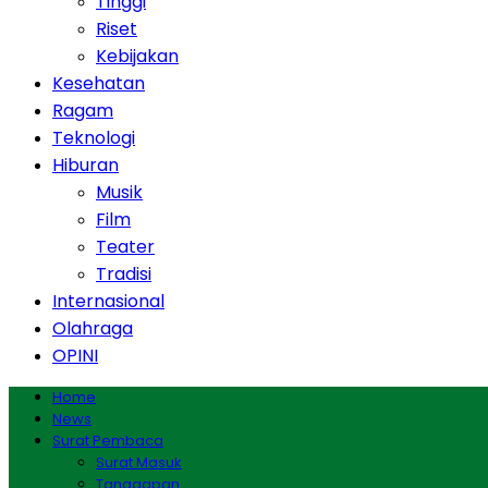
Tinggi
Riset
Kebijakan
Kesehatan
Ragam
Teknologi
Hiburan
Musik
Film
Teater
Tradisi
Internasional
Olahraga
OPINI
Home
News
Surat Pembaca
Surat Masuk
Tanggapan