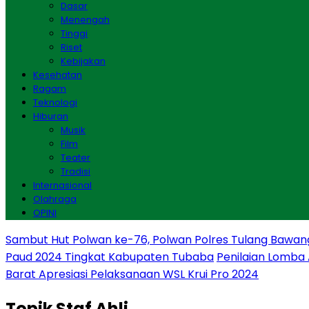
Dasar
Menengah
Tinggi
Riset
Kebijakan
Kesehatan
Ragam
Teknologi
Hiburan
Musik
Film
Teater
Tradisi
Internasional
Olahraga
OPINI
Sambut Hut Polwan ke-76, Polwan Polres Tulang Bawan
Paud 2024 Tingkat Kabupaten Tubaba
Penilaian Lomba
Barat Apresiasi Pelaksanaan WSL Krui Pro 2024
Topik
Staf Ahli