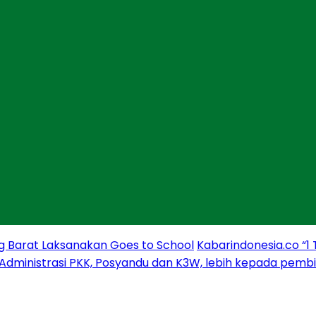
g Barat Laksanakan Goes to School
Kabarindonesia.co “1
 Administrasi PKK, Posyandu dan K3W, lebih kepada pem