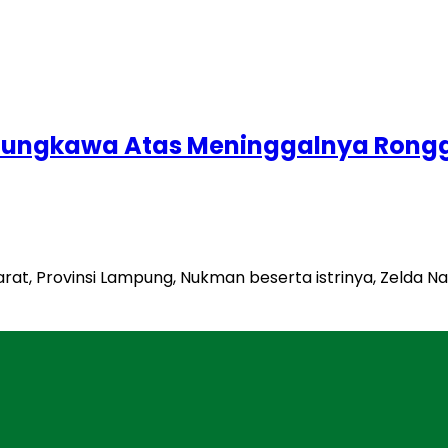
Sungkawa Atas Meninggalnya Rongg
arat, Provinsi Lampung, Nukman beserta istrinya, Zeld