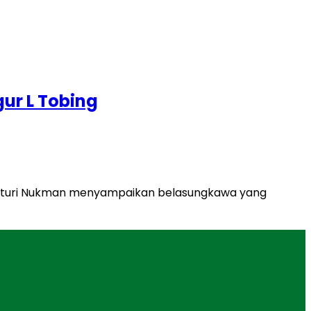
ur L Tobing
a Naturi Nukman menyampaikan belasungkawa yang