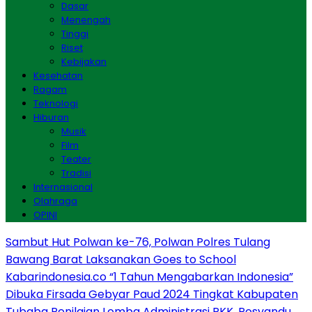
Dasar
Menengah
Tinggi
Riset
Kebijakan
Kesehatan
Ragam
Teknologi
Hiburan
Musik
Film
Teater
Tradisi
Internasional
Olahraga
OPINI
Sambut Hut Polwan ke-76, Polwan Polres Tulang
Bawang Barat Laksanakan Goes to School
Kabarindonesia.co “1 Tahun Mengabarkan Indonesia”
Dibuka Firsada Gebyar Paud 2024 Tingkat Kabupaten
Tubaba
Penilaian Lomba Administrasi PKK, Posyandu