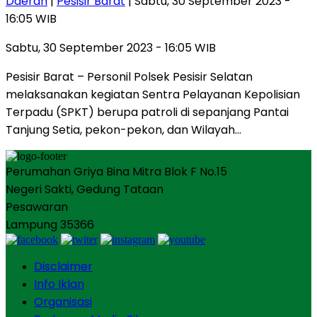
Daerah
|
Pesisir Barat
| Sabtu, 30 September 2023 -
16:05 WIB
Sabtu, 30 September 2023 - 16:05 WIB
Pesisir Barat – Personil Polsek Pesisir Selatan
melaksanakan kegiatan Sentra Pelayanan Kepolisian
Terpadu (SPKT) berupa patroli di sepanjang Pantai
Tanjung Setia, pekon-pekon, dan Wilayah…
Perumahan Griya Bina Mitra Blok F No.15
Negeri Sakti, Gedung Tataan
Pesawaran
Lampung 35366
Disclaimer
Info Iklan
Organisasi