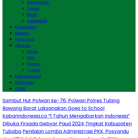
Menengah
Tinggi
Riset
Kebijakan
Kesehatan
Ragam
Teknologi
Hiburan
Musik
Film
Teater
Tradisi
Internasional
Olahraga
OPINI
Sambut Hut Polwan ke-76, Polwan Polres Tulang
Bawang Barat Laksanakan Goes to School
Kabarindonesia.co “1 Tahun Mengabarkan Indonesia”
Dibuka Firsada Gebyar Paud 2024 Tingkat Kabupaten
Tubaba
Penilaian Lomba Administrasi PKK, Posyandu