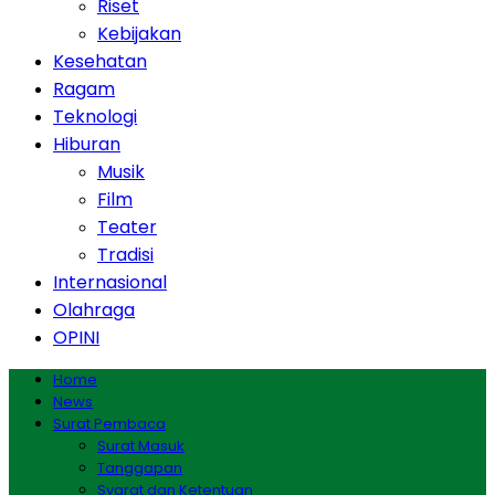
Riset
Kebijakan
Kesehatan
Ragam
Teknologi
Hiburan
Musik
Film
Teater
Tradisi
Internasional
Olahraga
OPINI
Home
News
Surat Pembaca
Surat Masuk
Tanggapan
Syarat dan Ketentuan