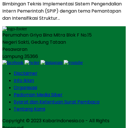
Bimbingan Teknis Implementasi Sistem Pengendalian
Intern Pemerintah (SPIP) dengan tema Pemantapan
dan Intensifikasi Struktur…
Perumahan Griya Bina Mitra Blok F No.15
Negeri Sakti, Gedung Tataan
Pesawaran
Lampung 35366
Disclaimer
Info Iklan
Organisasi
Pedoman Media Siber
Syarat dan Ketentuan Surat Pembaca
Tentang Kami
Copyright © 2023 KabarIndonesia.co - All Rights
Reserved