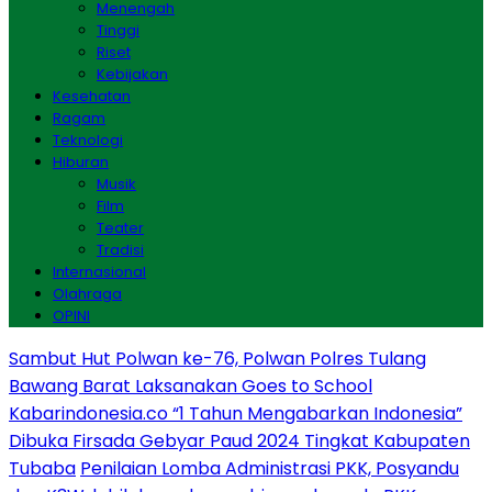
Menengah
Tinggi
Riset
Kebijakan
Kesehatan
Ragam
Teknologi
Hiburan
Musik
Film
Teater
Tradisi
Internasional
Olahraga
OPINI
Sambut Hut Polwan ke-76, Polwan Polres Tulang
Bawang Barat Laksanakan Goes to School
Kabarindonesia.co “1 Tahun Mengabarkan Indonesia”
Dibuka Firsada Gebyar Paud 2024 Tingkat Kabupaten
Tubaba
Penilaian Lomba Administrasi PKK, Posyandu