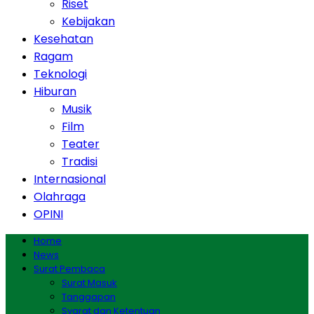
Riset
Kebijakan
Kesehatan
Ragam
Teknologi
Hiburan
Musik
Film
Teater
Tradisi
Internasional
Olahraga
OPINI
Home
News
Surat Pembaca
Surat Masuk
Tanggapan
Syarat dan Ketentuan