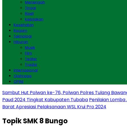
Menengah
Tinggi
Riset
Kebijakan
Kesehatan
Ragam
Teknologi
Hiburan
Musik
Film
Teater
Tradisi
Internasional
Olahraga
OPINI
Sambut Hut Polwan ke-76, Polwan Polres Tulang Bawan
Paud 2024 Tingkat Kabupaten Tubaba
Penilaian Lomba
Barat Apresiasi Pelaksanaan WSL Krui Pro 2024
Topik
SMK 8 Bungo