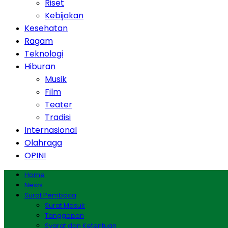
Riset
Kebijakan
Kesehatan
Ragam
Teknologi
Hiburan
Musik
Film
Teater
Tradisi
Internasional
Olahraga
OPINI
Home
News
Surat Pembaca
Surat Masuk
Tanggapan
Syarat dan Ketentuan