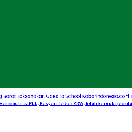
g Barat Laksanakan Goes to School
Kabarindonesia.co “1
 Administrasi PKK, Posyandu dan K3W, lebih kepada pem