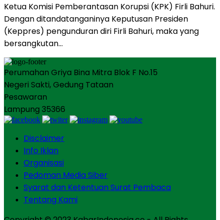
Ketua Komisi Pemberantasan Korupsi (KPK) Firli Bahuri.
Dengan ditandatanganinya Keputusan Presiden
(Keppres) pengunduran diri Firli Bahuri, maka yang
bersangkutan…
Perumahan Griya Bina Mitra Blok F No.15
Negeri Sakti, Gedung Tataan
Pesawaran
Lampung 35366
Disclaimer
Info Iklan
Organisasi
Pedoman Media Siber
Syarat dan Ketentuan Surat Pembaca
Tentang Kami
Copyright © 2023 KabarIndonesia.co - All Rights