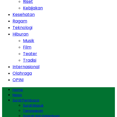
Riset
Kebijakan
Kesehatan
Ragam
Teknologi
Hiburan
Musik
Film
Teater
Tradisi
Internasional
Olahraga
OPINI
Home
News
Surat Pembaca
Surat Masuk
Tanggapan
Syarat dan Ketentuan