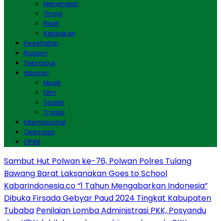
Menengah
Tinggi
Riset
Kebijakan
Kesehatan
Ragam
Teknologi
Hiburan
Musik
Film
Teater
Tradisi
Internasional
Olahraga
OPINI
Sambut Hut Polwan ke-76, Polwan Polres Tulang
Bawang Barat Laksanakan Goes to School
Kabarindonesia.co “1 Tahun Mengabarkan Indonesia”
Dibuka Firsada Gebyar Paud 2024 Tingkat Kabupaten
Tubaba
Penilaian Lomba Administrasi PKK, Posyandu