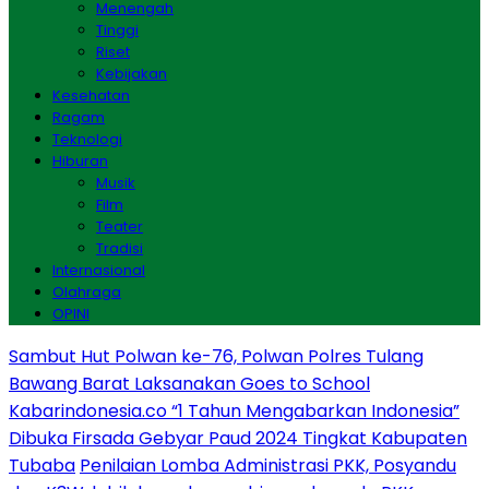
Menengah
Tinggi
Riset
Kebijakan
Kesehatan
Ragam
Teknologi
Hiburan
Musik
Film
Teater
Tradisi
Internasional
Olahraga
OPINI
Sambut Hut Polwan ke-76, Polwan Polres Tulang
Bawang Barat Laksanakan Goes to School
Kabarindonesia.co “1 Tahun Mengabarkan Indonesia”
Dibuka Firsada Gebyar Paud 2024 Tingkat Kabupaten
Tubaba
Penilaian Lomba Administrasi PKK, Posyandu