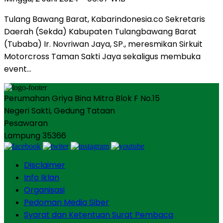
Tulang Bawang Barat, Kabarindonesia.co Sekretaris
Daerah (Sekda) Kabupaten Tulangbawang Barat
(Tubaba) Ir. Novriwan Jaya, SP., meresmikan Sirkuit
Motorcross Taman Sakti Jaya sekaligus membuka
event…
Perumahan Griya Bina Mitra Blok F No.15
Negeri Sakti, Gedung Tataan
Pesawaran
Lampung 35366
Disclaimer
Info Iklan
Organisasi
Pedoman Media Siber
Syarat dan Ketentuan Surat Pembaca