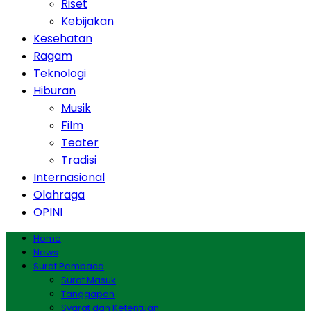
Riset
Kebijakan
Kesehatan
Ragam
Teknologi
Hiburan
Musik
Film
Teater
Tradisi
Internasional
Olahraga
OPINI
Home
News
Surat Pembaca
Surat Masuk
Tanggapan
Syarat dan Ketentuan