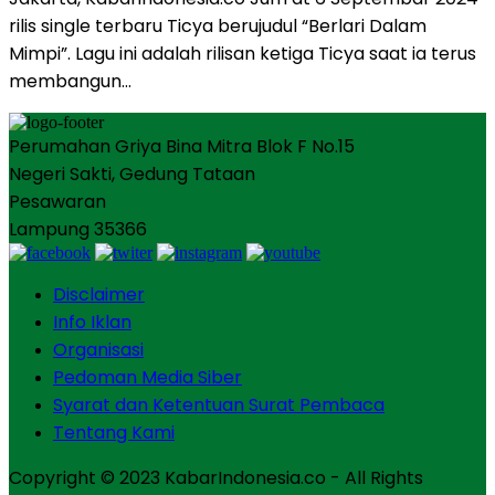
rilis single terbaru Ticya berujudul “Berlari Dalam
Mimpi”. Lagu ini adalah rilisan ketiga Ticya saat ia terus
membangun…
Perumahan Griya Bina Mitra Blok F No.15
Negeri Sakti, Gedung Tataan
Pesawaran
Lampung 35366
Disclaimer
Info Iklan
Organisasi
Pedoman Media Siber
Syarat dan Ketentuan Surat Pembaca
Tentang Kami
Copyright © 2023 KabarIndonesia.co - All Rights