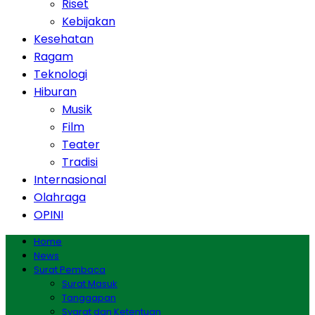
Riset
Kebijakan
Kesehatan
Ragam
Teknologi
Hiburan
Musik
Film
Teater
Tradisi
Internasional
Olahraga
OPINI
Home
News
Surat Pembaca
Surat Masuk
Tanggapan
Syarat dan Ketentuan