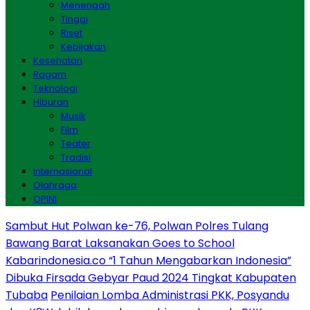
Menengah
Tinggi
Riset
Kebijakan
Kesehatan
Ragam
Teknologi
Hiburan
Musik
Film
Teater
Tradisi
Internasional
Olahraga
OPINI
Sambut Hut Polwan ke-76, Polwan Polres Tulang
Bawang Barat Laksanakan Goes to School
Kabarindonesia.co “1 Tahun Mengabarkan Indonesia”
Dibuka Firsada Gebyar Paud 2024 Tingkat Kabupaten
Tubaba
Penilaian Lomba Administrasi PKK, Posyandu