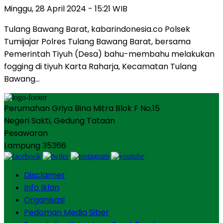
Minggu, 28 April 2024 - 15:21 WIB
Tulang Bawang Barat, kabarindonesia.co Polsek
Tumijajar Polres Tulang Bawang Barat, bersama
Pemerintah Tiyuh (Desa) bahu-membahu melakukan
fogging di tiyuh Karta Raharja, Kecamatan Tulang
Bawang…
Perumahan Griya Bina Mitra Blok F No.15
Negeri Sakti, Gedung Tataan
Pesawaran
Lampung 35366
Disclaimer
Info Iklan
Organisasi
Pedoman Media Siber