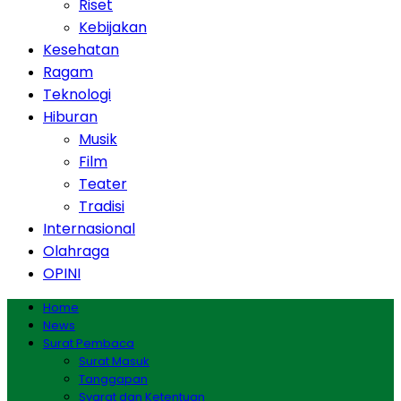
Riset
Kebijakan
Kesehatan
Ragam
Teknologi
Hiburan
Musik
Film
Teater
Tradisi
Internasional
Olahraga
OPINI
Home
News
Surat Pembaca
Surat Masuk
Tanggapan
Syarat dan Ketentuan