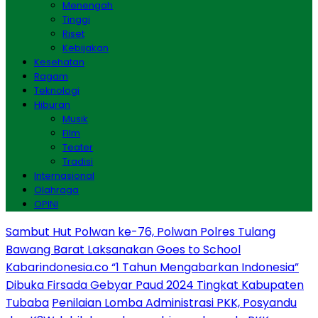
Menengah
Tinggi
Riset
Kebijakan
Kesehatan
Ragam
Teknologi
Hiburan
Musik
Film
Teater
Tradisi
Internasional
Olahraga
OPINI
Sambut Hut Polwan ke-76, Polwan Polres Tulang
Bawang Barat Laksanakan Goes to School
Kabarindonesia.co “1 Tahun Mengabarkan Indonesia”
Dibuka Firsada Gebyar Paud 2024 Tingkat Kabupaten
Tubaba
Penilaian Lomba Administrasi PKK, Posyandu