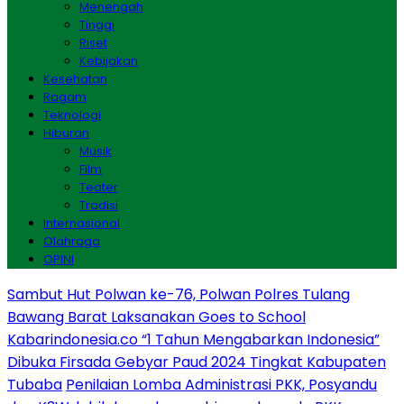
Menengah
Tinggi
Riset
Kebijakan
Kesehatan
Ragam
Teknologi
Hiburan
Musik
Film
Teater
Tradisi
Internasional
Olahraga
OPINI
Sambut Hut Polwan ke-76, Polwan Polres Tulang
Bawang Barat Laksanakan Goes to School
Kabarindonesia.co “1 Tahun Mengabarkan Indonesia”
Dibuka Firsada Gebyar Paud 2024 Tingkat Kabupaten
Tubaba
Penilaian Lomba Administrasi PKK, Posyandu