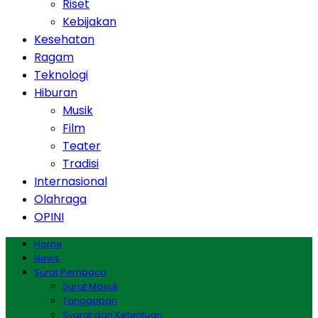
Riset
Kebijakan
Kesehatan
Ragam
Teknologi
Hiburan
Musik
Film
Teater
Tradisi
Internasional
Olahraga
OPINI
Home
News
Surat Pembaca
Surat Masuk
Tanggapan
Syarat dan Ketentuan