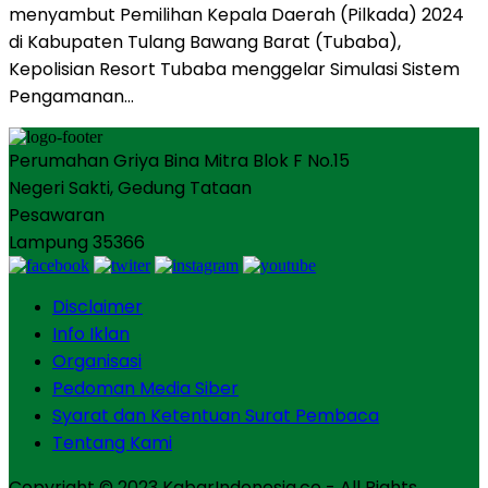
menyambut Pemilihan Kepala Daerah (Pilkada) 2024
di Kabupaten Tulang Bawang Barat (Tubaba),
Kepolisian Resort Tubaba menggelar Simulasi Sistem
Pengamanan…
Perumahan Griya Bina Mitra Blok F No.15
Negeri Sakti, Gedung Tataan
Pesawaran
Lampung 35366
Disclaimer
Info Iklan
Organisasi
Pedoman Media Siber
Syarat dan Ketentuan Surat Pembaca
Tentang Kami
Copyright © 2023 KabarIndonesia.co - All Rights