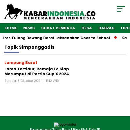
HOME
NEWS
SURAT PEMBACA
DESA
DAERAH
LIP
olres Tulang Bawang Barat Laksanakan Goes to School
Kaba
Topik
Simpanggadis
Lampung Barat
Lama Tertidur, Remaja Fc Siap
Merumput di Portib Cup X 2024
Selasa, 8 Oktober 2024 - 11:12 WIB
Perumahan Griya Bina Mitra Blok F No.15