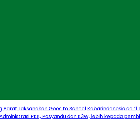
g Barat Laksanakan Goes to School
Kabarindonesia.co “1
 Administrasi PKK, Posyandu dan K3W, lebih kepada pem