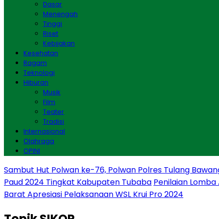
Dasar
Menengah
Tinggi
Riset
Kebijakan
Kesehatan
Ragam
Teknologi
Hiburan
Musik
Film
Teater
Tradisi
Internasional
Olahraga
OPINI
Sambut Hut Polwan ke-76, Polwan Polres Tulang Bawan
Paud 2024 Tingkat Kabupaten Tubaba
Penilaian Lomba
Barat Apresiasi Pelaksanaan WSL Krui Pro 2024
Topik
SIKOP