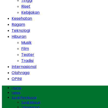
Tinggi
Riset
Kebijakan
Kesehatan
Ragam
Teknologi
Hiburan
Musik
Film
Teater
Tradisi
Internasional
Olahraga
OPINI
Home
News
Surat Pembaca
Surat Masuk
Tanggapan