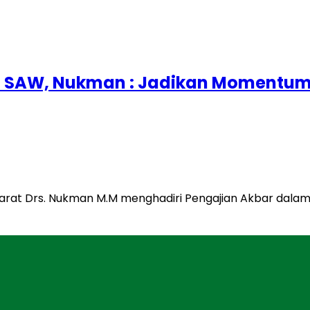
bi SAW, Nukman : Jadikan Momentum 
 Barat Drs. Nukman M.M menghadiri Pengajian Akbar da