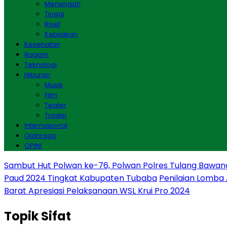
Menengah
Tinggi
Riset
Kebijakan
Kesehatan
Ragam
Teknologi
Hiburan
Musik
Film
Teater
Tradisi
Internasional
Olahraga
OPINI
Sambut Hut Polwan ke-76, Polwan Polres Tulang Bawan
Paud 2024 Tingkat Kabupaten Tubaba
Penilaian Lomba
Barat Apresiasi Pelaksanaan WSL Krui Pro 2024
Topik
Sifat