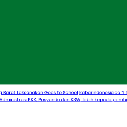
g Barat Laksanakan Goes to School
Kabarindonesia.co “1
 Administrasi PKK, Posyandu dan K3W, lebih kepada pem