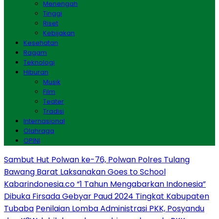
Menengah
Tinggi
Riset
Kebijakan
Kesehatan
Ragam
Teknologi
Hiburan
Musik
Film
Teater
Tradisi
Internasional
Olahraga
OPINI
Sambut Hut Polwan ke-76, Polwan Polres Tulang
Bawang Barat Laksanakan Goes to School
Kabarindonesia.co “1 Tahun Mengabarkan Indonesia”
Dibuka Firsada Gebyar Paud 2024 Tingkat Kabupaten
Tubaba
Penilaian Lomba Administrasi PKK, Posyandu