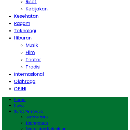
Riset
Kebijakan
Kesehatan
Ragam
Teknologi
Hiburan
Musik
Film
Teater
Tradisi
Internasional
Olahraga
OPINI
Home
News
Surat Pembaca
Surat Masuk
Tanggapan
Syarat dan Ketentuan