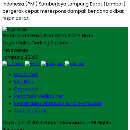
Indonesia (PMI) Sumberjaya Lampung Barat (Lambar)
bergerak cepat merespons dampak bencana akibat
hujan deras…
Perumahan Griya Bina Mitra Blok F No.15
Negeri Sakti, Gedung Tataan
Pesawaran
Lampung 35366
Disclaimer
Info Iklan
Organisasi
Pedoman Media Siber
Syarat dan Ketentuan Surat Pembaca
Tentang Kami
Copyright © 2023 KabarIndonesia.co - All Rights
Reserved