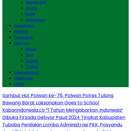
Menengah
Tinggi
Riset
Kebijakan
Kesehatan
Ragam
Teknologi
Hiburan
Musik
Film
Teater
Tradisi
Internasional
Olahraga
OPINI
Sambut Hut Polwan ke-76, Polwan Polres Tulang
Bawang Barat Laksanakan Goes to School
Kabarindonesia.co “1 Tahun Mengabarkan Indonesia”
Dibuka Firsada Gebyar Paud 2024 Tingkat Kabupaten
Tubaba
Penilaian Lomba Administrasi PKK, Posyandu