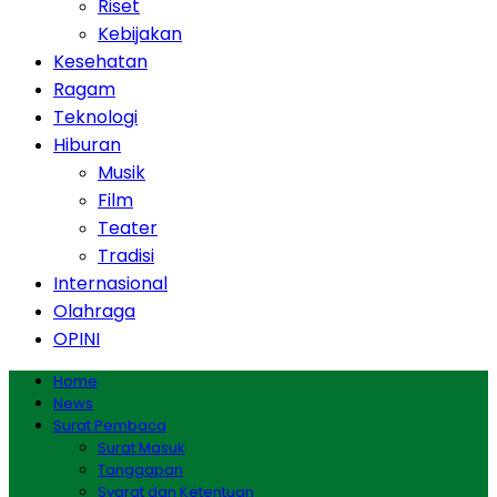
Riset
Kebijakan
Kesehatan
Ragam
Teknologi
Hiburan
Musik
Film
Teater
Tradisi
Internasional
Olahraga
OPINI
Home
News
Surat Pembaca
Surat Masuk
Tanggapan
Syarat dan Ketentuan