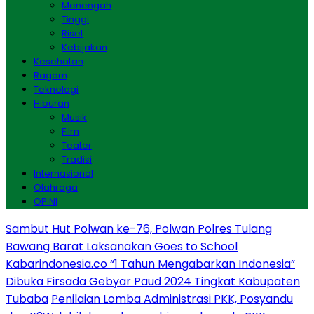
Menengah
Tinggi
Riset
Kebijakan
Kesehatan
Ragam
Teknologi
Hiburan
Musik
Film
Teater
Tradisi
Internasional
Olahraga
OPINI
Sambut Hut Polwan ke-76, Polwan Polres Tulang
Bawang Barat Laksanakan Goes to School
Kabarindonesia.co “1 Tahun Mengabarkan Indonesia”
Dibuka Firsada Gebyar Paud 2024 Tingkat Kabupaten
Tubaba
Penilaian Lomba Administrasi PKK, Posyandu