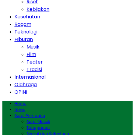
Riset
Kebijakan
Kesehatan
Ragam
Teknologi
Hiburan
Musik
Film
Teater
Tradisi
Internasional
Olahraga
OPINI
Home
News
Surat Pembaca
Surat Masuk
Tanggapan
Syarat dan Ketentuan