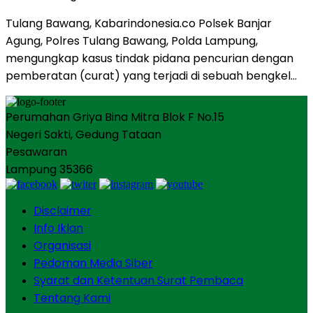
Tulang Bawang, Kabarindonesia.co Polsek Banjar
Agung, Polres Tulang Bawang, Polda Lampung,
mengungkap kasus tindak pidana pencurian dengan
pemberatan (curat) yang terjadi di sebuah bengkel…
Perumahan Griya Bina Mitra Blok F No.15
Negeri Sakti, Gedung Tataan
Pesawaran
Lampung 35366
Disclaimer
Info Iklan
Organisasi
Pedoman Media Siber
Syarat dan Ketentuan Surat Pembaca
Tentang Kami