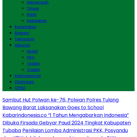
Menengah
Tinggi
Riset
Kebijakan
Kesehatan
Ragam
Teknologi
Hiburan
Musik
Film
Teater
Tradisi
Internasional
Olahraga
OPINI
Sambut Hut Polwan ke-76, Polwan Polres Tulang
Bawang Barat Laksanakan Goes to School
Kabarindonesia.co “1 Tahun Mengabarkan Indonesia”
Dibuka Firsada Gebyar Paud 2024 Tingkat Kabupaten
Tubaba
Penilaian Lomba Administrasi PKK, Posyandu