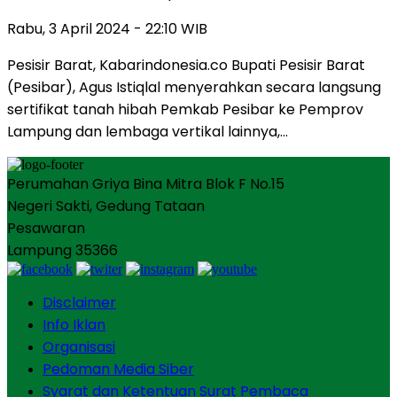
Rabu, 3 April 2024 - 22:10 WIB
Pesisir Barat, Kabarindonesia.co Bupati Pesisir Barat
(Pesibar), Agus Istiqlal menyerahkan secara langsung
sertifikat tanah hibah Pemkab Pesibar ke Pemprov
Lampung dan lembaga vertikal lainnya,…
Perumahan Griya Bina Mitra Blok F No.15
Negeri Sakti, Gedung Tataan
Pesawaran
Lampung 35366
Disclaimer
Info Iklan
Organisasi
Pedoman Media Siber
Syarat dan Ketentuan Surat Pembaca