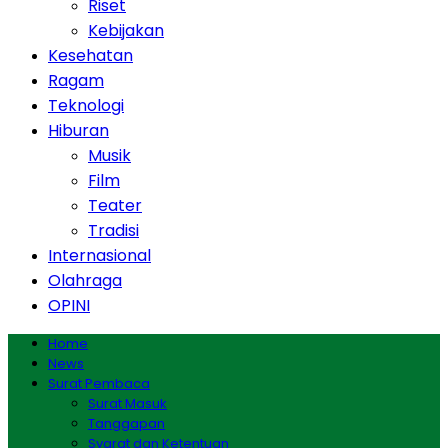
Riset
Kebijakan
Kesehatan
Ragam
Teknologi
Hiburan
Musik
Film
Teater
Tradisi
Internasional
Olahraga
OPINI
Home
News
Surat Pembaca
Surat Masuk
Tanggapan
Syarat dan Ketentuan