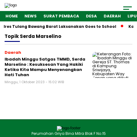
HOME
NEWS
SURAT PEMBACA
DESA
DAERAH
LIP
Polres Tulang Bawang Barat Laksanakan Goes to School
Kaba
Topik
Serda Marselino
Daerah
Ibadah Minggu Satgas TMMD, Serda
Marselino : Kesuksesan Yang Hakiki
Ketika Kita Mampu Menyenangkan
Hati Tuhan
Minggu, 1 Oktober 2023 - 15:02 WIB
Perumahan Griya Bina Mitra Blok F No.15