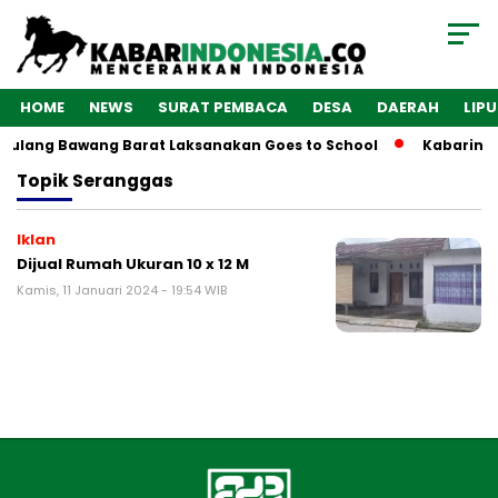
HOME
NEWS
SURAT PEMBACA
DESA
DAERAH
LIP
 Tulang Bawang Barat Laksanakan Goes to School
Kabarindo
Topik
Seranggas
Iklan
Dijual Rumah Ukuran 10 x 12 M
Kamis, 11 Januari 2024 - 19:54 WIB