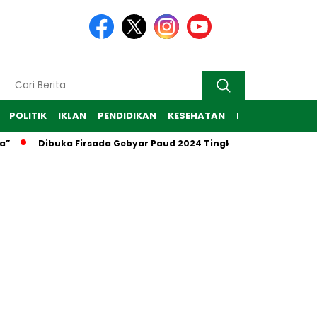
POLITIK
IKLAN
PENDIDIKAN
KESEHATAN
RAGAM
TEKNO
”
Dibuka Firsada Gebyar Paud 2024 Tingkat Kabupaten Tub