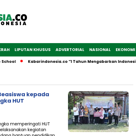
ERAH
LIPUTAN KHUSUS
ADVERTORIAL
NASIONAL
EKONOMI
School
Kabarindonesia.co “1 Tahun Mengabarkan Indonesia
n Beasiswa kepada
ngka HUT
rangka memperingati HUT
melaksanakan kegiatan
 dana bantuan pendidikan