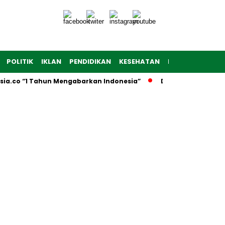
POLITIK
IKLAN
PENDIDIKAN
KESEHATAN
RAGAM
TEKNO
sia.co “1 Tahun Mengabarkan Indonesia”
Dibuka Firsada G