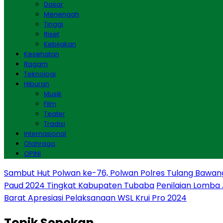
Dasar
Menengah
Tinggi
Riset
Kebijakan
Kesehatan
Ragam
Teknologi
Hiburan
Musik
Film
Teater
Tradisi
Internasional
Olahraga
OPINI
Sambut Hut Polwan ke-76, Polwan Polres Tulang Bawan
Paud 2024 Tingkat Kabupaten Tubaba
Penilaian Lomba
Barat Apresiasi Pelaksanaan WSL Krui Pro 2024
Topik
Sepekan