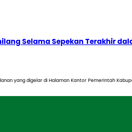
milang Selama Sepekan Terakhir da
ulanan yang digelar di Halaman Kantor Pemerintah Kab