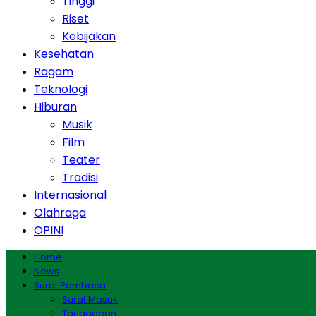
Tinggi
Riset
Kebijakan
Kesehatan
Ragam
Teknologi
Hiburan
Musik
Film
Teater
Tradisi
Internasional
Olahraga
OPINI
Home
News
Surat Pembaca
Surat Masuk
Tanggapan