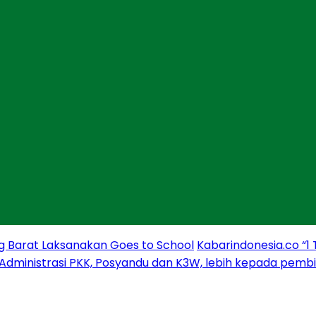
g Barat Laksanakan Goes to School
Kabarindonesia.co “1
 Administrasi PKK, Posyandu dan K3W, lebih kepada pem