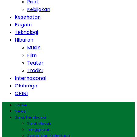
Riset
Kebijakan
Kesehatan
Ragam
Teknologi
Hiburan
Musik
Film
Teater
Tradisi
Internasional
Olahraga
OPINI
Home
News
Surat Pembaca
Surat Masuk
Tanggapan
Syarat dan Ketentuan