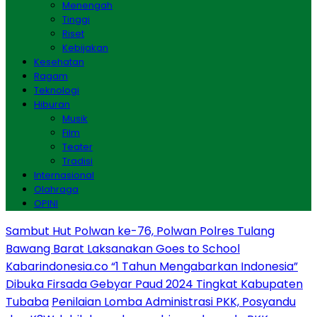
Menengah
Tinggi
Riset
Kebijakan
Kesehatan
Ragam
Teknologi
Hiburan
Musik
Film
Teater
Tradisi
Internasional
Olahraga
OPINI
Sambut Hut Polwan ke-76, Polwan Polres Tulang
Bawang Barat Laksanakan Goes to School
Kabarindonesia.co “1 Tahun Mengabarkan Indonesia”
Dibuka Firsada Gebyar Paud 2024 Tingkat Kabupaten
Tubaba
Penilaian Lomba Administrasi PKK, Posyandu